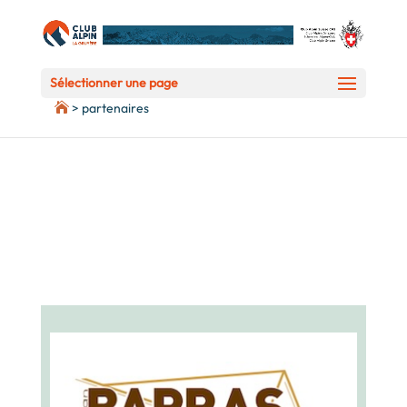
Deprecated
: preg_replace(): Passing null to parameter #3 ($subject) of
type array|string is deprecated in
/home/clients/5d725ec18ef5223ed1939ec8d1c5fed1/web/wp-
Sélectionner une page
content/plugins/wordfence/vendor/wordfence/wf-
>
partenaires
waf/src/lib/rules.php
on line
1896