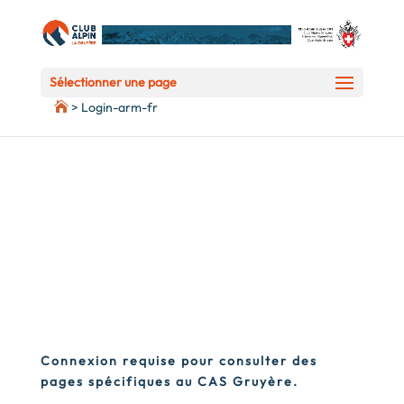
Deprecated
: preg_replace(): Passing null to parameter #3 ($subject) of
type array|string is deprecated in
/home/clients/5d725ec18ef5223ed1939ec8d1c5fed1/web/wp-
Sélectionner une page
content/plugins/wordfence/vendor/wordfence/wf-
>
Login-arm-fr
waf/src/lib/rules.php
on line
1896
Connexion requise pour consulter des
pages spécifiques au CAS Gruyère.